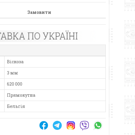
Замовити
Віскоза
3 мм
620 000
Прямокутна
Бельгія