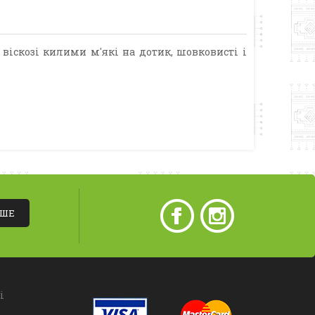
віскозі килими м'які на дотик, шовковисті і
ІШЕ
і