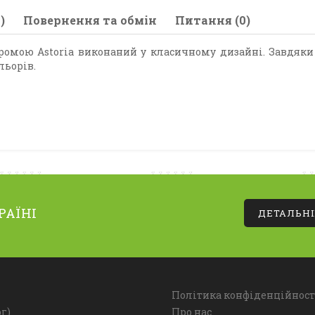
)
Повернення та обмін
Питання (0)
омою Astoria виконаний у класичному дизайні. Завдяки 
льорів.
РАЇНІ
ДЕТАЛЬН
Політика конфіденційност
г)
Про нас