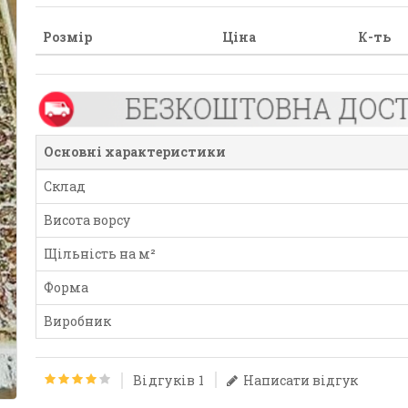
Розмір
Ціна
К-ть
Основні характеристики
Склад
Висота ворсу
Щільність на м²
Форма
Виробник
Відгуків 1
Написати відгук