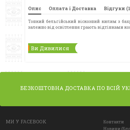
Опис
Оплата і Доставка
Відгуки (1
Тонкий бельгійський віскозний килим з бахр
залежно від освітлення грають відтінками ко
Ви Дивилися
БЕЗКОШТОВНА ДОСТАВКА ПО ВСІЙ УК
МИ У FACEBOOK
Контакти
Новини (Бло