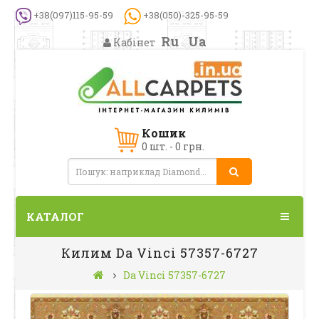
+38(097)115-95-59
+38(050)-325-95-59
Ru
Ua
Кабінет
Кошик
0 шт. - 0 грн.
КАТАЛОГ
Килим Da Vinci 57357-6727
Da Vinci 57357-6727