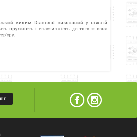
ійський килим Diamond виконаний у ніжній
ять пружність і еластичність, до того ж вона
ер'єру.
ІШЕ
і