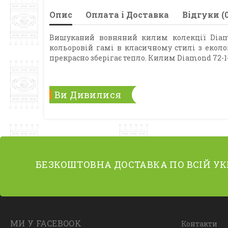
Опис
Оплата і Доставка
Відгуки (0
Вишуканий вовняний килим колекції Diamo
кольоровій гамі в класичному стилі з еколог
прекрасно зберігає тепло. Килим Diamond 72-14
Ви Дивилися
БЕЗКОШТОВНА ДОСТАВКА ПО ВСІЙ УК
МИ У FACEBOOK
Контакти