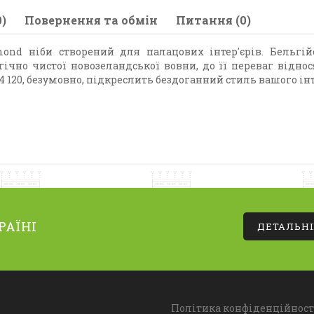
)
Повернення та обмін
Питання (0)
nd ніби створений для палацових інтер'єрів. Бельг
ічно чистої новозеландської вовни, до її переваг віднос
 120, безумовно, підкреслить бездоганний стиль вашого інт
РАЇНІ
ДЕТАЛЬН
Політика конфіденційност