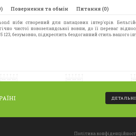
)
Повернення та обмін
Питання (0)
nd ніби створений для палацових інтер'єрів. Бельг
ічно чистої новозеландської вовни, до її переваг віднос
 123, безумовно, підкреслить бездоганний стиль вашого інт
РАЇНІ
ДЕТАЛЬН
Політика конфіденційност