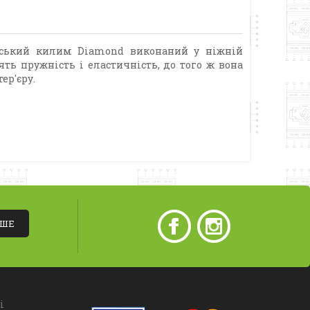
ійський килим Diamond виконаний у ніжній
ять пружність і еластичність, до того ж вона
ер'єру.
ІШЕ
і