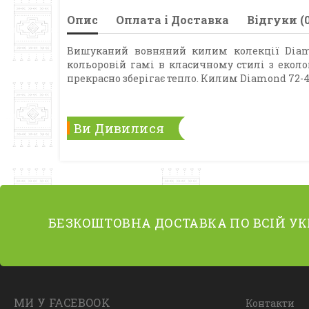
Опис
Оплата і Доставка
Відгуки (0
Вишуканий вовняний килим колекції Diamo
кольоровій гамі в класичному стилі з еколог
прекрасно зберігає тепло. Килим Diamond 72-45
Ви Дивилися
БЕЗКОШТОВНА ДОСТАВКА ПО ВСІЙ УК
МИ У FACEBOOK
Контакти