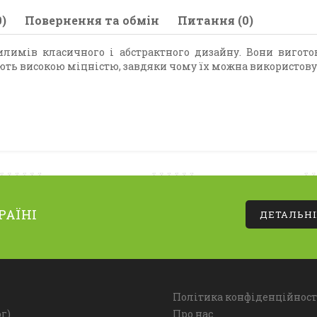
)
Повернення та обмін
Питання (0)
килимів класичного і абстрактного дизайну. Вони вигото
ють високою міцністю, завдяки чому їх можна використову
РАЇНІ
ДЕТАЛЬН
Політика конфіденційност
г)
Про нас