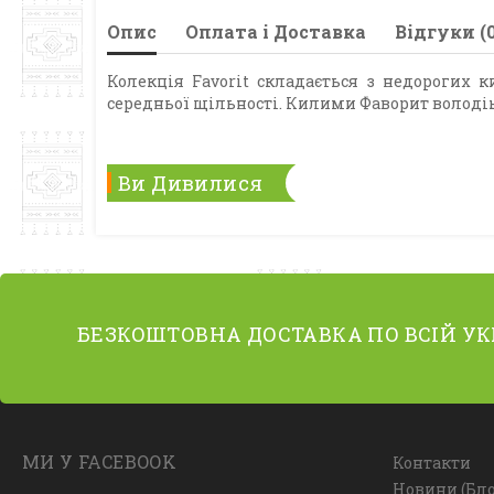
Опис
Оплата і Доставка
Відгуки (0
Колекція Favorit складається з недорогих 
середньої щільності. Килими Фаворит володі
Ви Дивилися
БЕЗКОШТОВНА ДОСТАВКА ПО ВСІЙ УК
МИ У FACEBOOK
Контакти
Новини (Бло