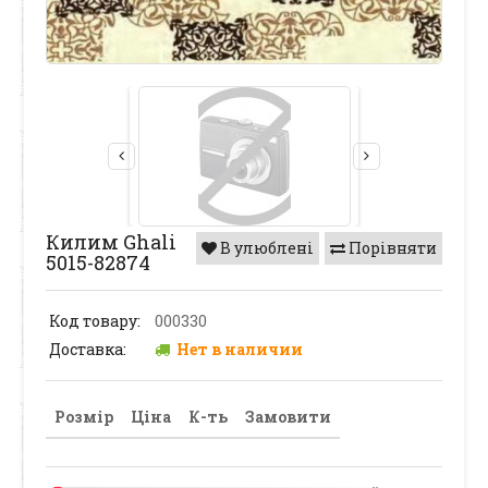
Килим Ghali
В улюблені
Порівняти
5015-82874
Код товару:
000330
Доставка:
Нет в наличии
Розмір
Ціна
К-ть
Замовити