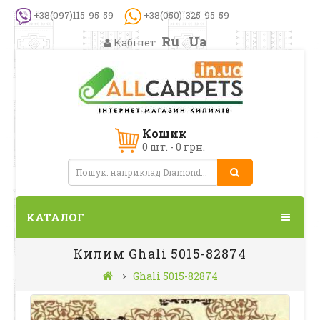
+38(097)115-95-59
+38(050)-325-95-59
Ru
Ua
Кабінет
Кошик
0 шт. - 0 грн.
КАТАЛОГ
Килим Ghali 5015-82874
Ghali 5015-82874