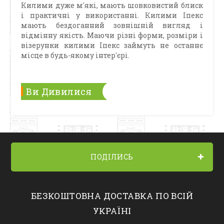
Килими дуже м'які, мають шовковистий блиск
і практичні у використанні. Килими Іпекс
мають бездоганний зовнішній вигляд і
відмінну якість. Маючи різні форми, розміри і
візерунки килими Іпекс займуть не останнє
місце в будь-якому інтер'єрі.
Ви Дивилися
ПОДІЛИСЬ
БЕЗКОШТОВНА ДОСТАВКА ПО ВСІЙ
УКРАЇНІ