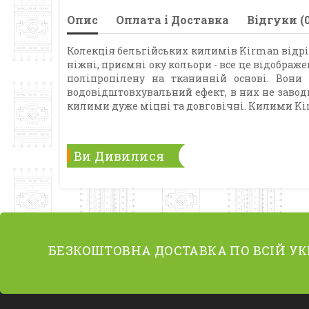
Опис
Оплата і Доставка
Відгуки (0
Колекція бельгійських килимів Kirman відріз
ніжні, приємні оку кольори - все це відобра
поліпропілену на тканинній основі. Вони
водовідштовхувальний ефект, в них не заводи
килими дуже міцні та довговічні. Килими Kirm
Ви Дивилися
БЕЗКОШТОВНА ДОСТАВКА ПО ВСІЙ УК