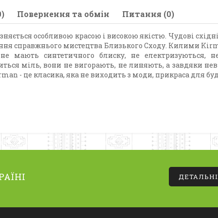
)
Повернення та обмін
Питання (0)
няється особливою красою і високою якістю. Чудові східні 
ження справжнього мистецтва Близького Сходу. Килими Kirm
 не мають синтетичного блиску, не електризуються, 
ться міль, вони не вигорають, не линяють, а завдяки нев
an - це класика, яка не виходить з моди, прикраса для будь
РАЇНІ
ДЕТАЛЬН