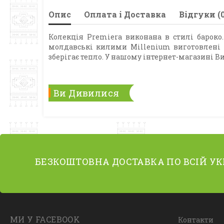
Опис
Оплата і Доставка
Відгуки (0
Колекція Premiera виконана в стилі бароко
молдавські килими Millenium виготовлені з
зберігає тепло. У нашому інтернет-магазині 
Ви Дивилися
БЕЗКОШТОВНА ДОСТАВКА ПО ВСІЙ УК
МИ У FACEBOOK
Контакти