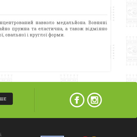
концентрований навколо медальйона. Вовняні
айно пружна та еластична, а також відмінно
, овальної і круглої форми.
ІШЕ
і