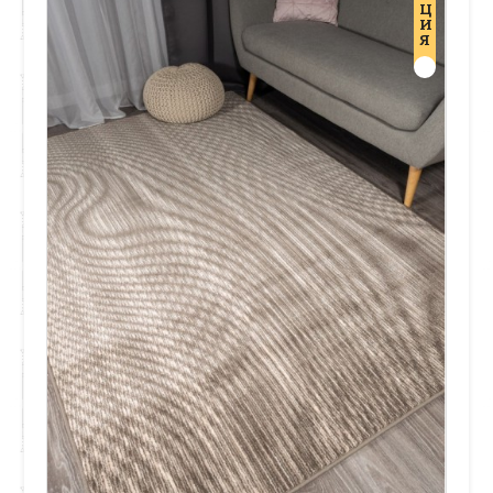
Ц
И
Я