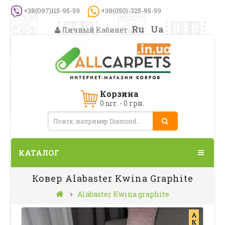
+38(097)115-95-59
+38(050)-325-95-59
Ru
Ua
Личный Кабинет
Корзина
0 шт. - 0 грн.
КАТАЛОГ
Ковер Alabaster Kwina Graphite
Alabaster Kwina graphite
А
К