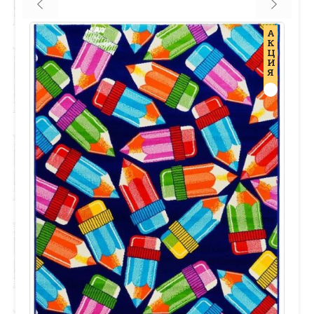
А
К
Ц
И
Я