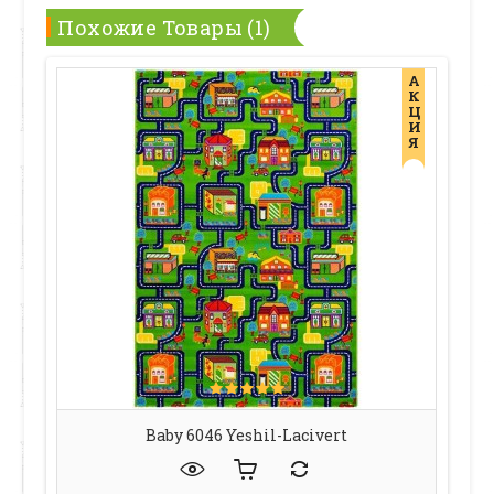
Похожие Товары (1)
А
К
Ц
И
Я
Baby 6046 Yeshil-Lacivert