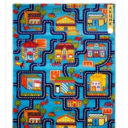
А
К
Ц
И
Я