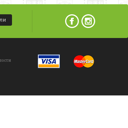
АЛИ
ности
азрешается только с письменного согласия владельца.