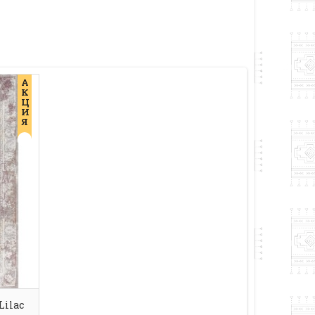
А
К
Ц
И
Я
Lilac