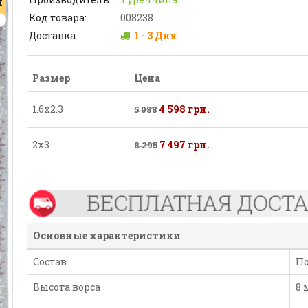
Я
Код товара:
008238
Доставка:
1 - 3 Дня
Размер
Цена
1.6х2.3
4 598 грн.
5 088
2х3
7 497 грн.
8 295
Основные характеристики
Состав
По
Высота ворса
8