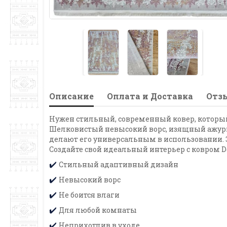
Описание
Оплата и Доставка
Отзы
Нужен стильный, современный ковер, который 
Шелковистый невысокий ворс, изящный ажурн
делают его универсальным в использовании. Э
Создайте свой идеальный интерьер с ковром D
Стильный адаптивный дизайн
✔️
Невысокий ворс
✔️
Не боится влаги
✔️
Для любой комнаты
✔️
Неприхотлив в уходе
✔️