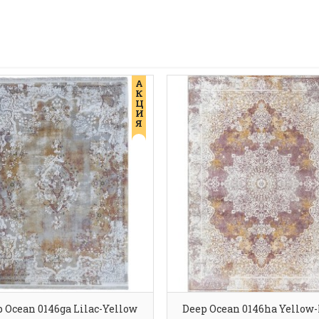
А
К
Ц
И
Я
 Ocean 0146ga Lilac-Yellow
Deep Ocean 0146ha Yellow-