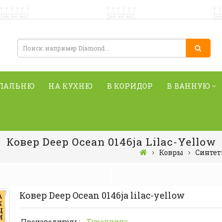
СПАЛЬНЮ
НА КУХНЮ
В КОРИДОР
В ВАННУЮ
Ковер Deep Ocean 0146ja Lilac-Yellow
Ковры
Синтет
Ковер Deep Ocean 0146ja lilac-yellow
А
К
Ц
И
Производитель:
Туреччина