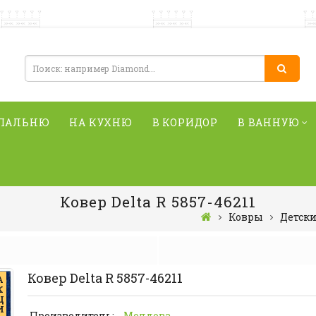
СПАЛЬНЮ
НА КУХНЮ
В КОРИДОР
В ВАННУЮ
Ковер Delta R 5857-46211
Ковры
Детск
Ковер Delta R 5857-46211
А
К
Ц
И
Производитель:
Молдова