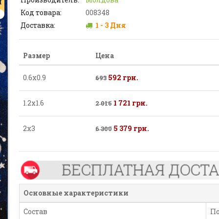
Я
Код товара:
008348
Доставка:
1 - 3 Дня
Размер
Цена
0.6х0.9
592 грн.
693
1.2х1.6
1 721 грн.
2 016
2х3
5 379 грн.
6 300
Основные характеристики
Состав
П