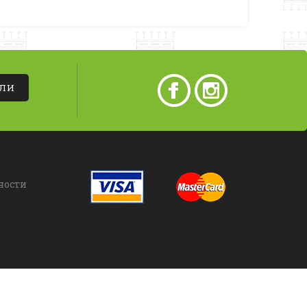
АЛИ
ности