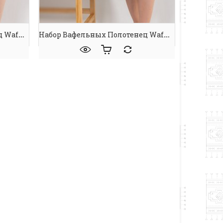
Набор Вафельных Полотенец Waffle Spa Towel Pink
Набор Вафельных Полотенец Waffle Spa Towel Turquise