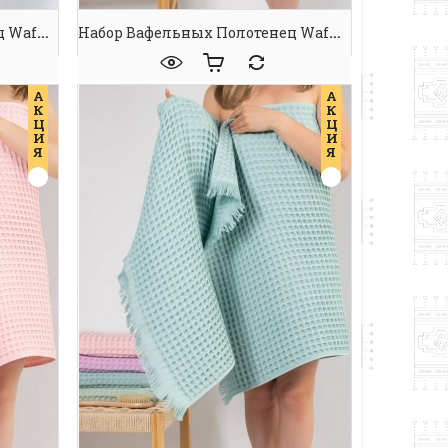
Набор Вафельных Полотенец Waffle Spa Towel Grafit
Набор Вафельных Полотенец Waffle Spa Towel L.Grey
А
А
К
К
Ц
Ц
И
И
Я
Я