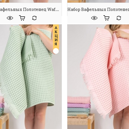
Набор Вафельных Полотенец Waffle Spa Towel Fucsia
А
К
Ц
И
Я