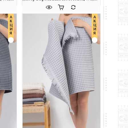
А
А
К
К
Ц
Ц
И
И
Я
Я