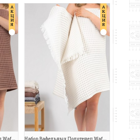
А
А
К
К
Ц
Ц
И
И
Я
Я
Набор Вафельных Полотенец Waffle Spa Towel Brown
Набор Вафельных Полотенец Waffle Spa Towel Cream