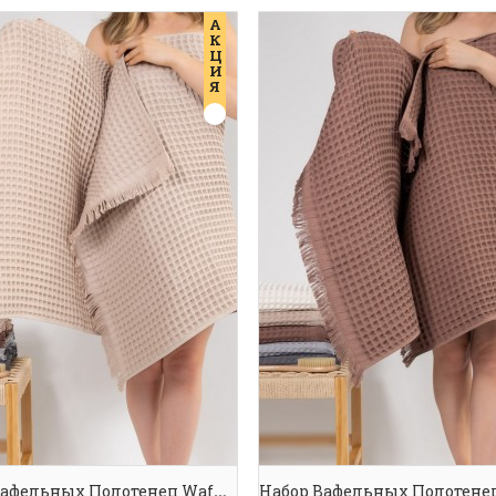
А
К
Ц
И
Я
Набор Вафельных Полотенец Waffle Spa Towel Beige