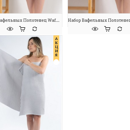
Набор Вафельных Полотенец Waffle Spa Towel Mint
А
К
Ц
И
Я