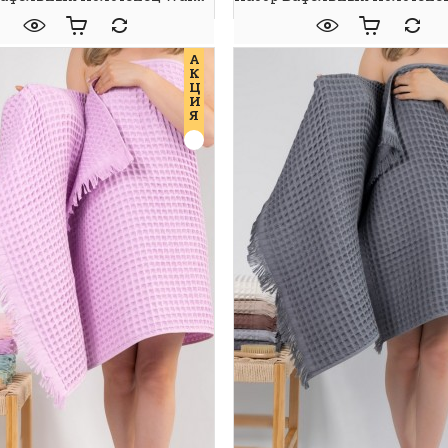
А
К
Ц
И
Я