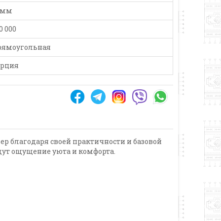
 мм
0 000
рямоугольная
урция
ьер благодаря своей практичности и базовой
ут ощущение уюта и комфорта.