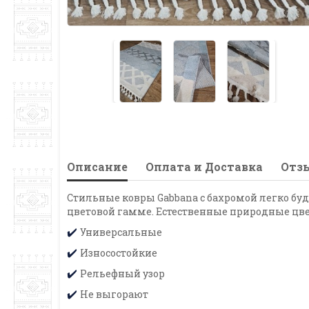
Описание
Оплата и Доставка
Отзы
Стильные ковры Gabbana с бахромой легко буд
цветовой гамме. Естественные природные цв
Универсальные
✔️
Износостойкие
✔️
Рельефный узор
✔️
Не выгорают
✔️