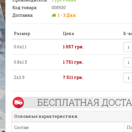
Код товара:
008930
Доставка:
1 - 3 Дня
Размер
Цена
К-в
0.6х1.1
1 057 грн.
0.8х1.5
1 751 грн.
2х2.9
7 511 грн.
Основные характеристики
Состав
П