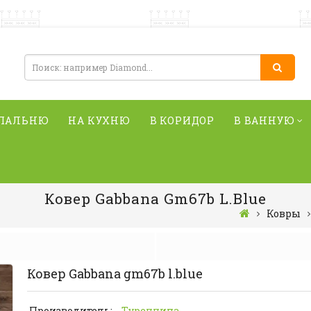
СПАЛЬНЮ
НА КУХНЮ
В КОРИДОР
В ВАННУЮ
Ковер Gabbana Gm67b L.blue
Ковры
Ковер Gabbana gm67b l.blue
Производитель:
Туреччина