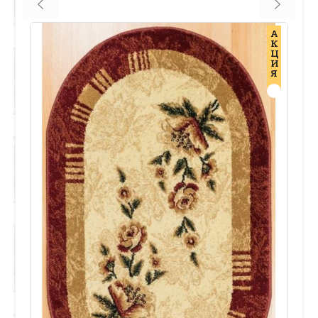
А
К
Ц
И
Я