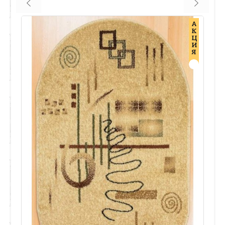
А
К
Ц
И
Я