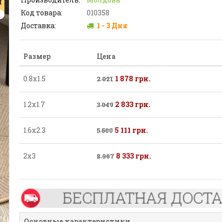
Я
Код товара:
010358
Доставка:
1 - 3 Дня
Размер
Цена
0.8х1.5
1 878 грн.
2 021
1.2х1.7
2 833 грн.
3 049
1.6х2.3
5 111 грн.
5 500
2х3
8 333 грн.
8 967
Основные характеристики