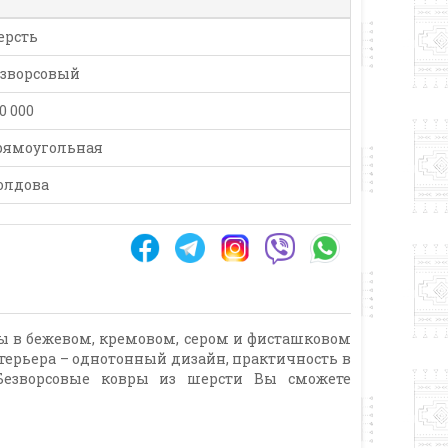
ерсть
зворсовый
0 000
рямоугольная
олдова
ы в бежевом, кремовом, сером и фисташковом
терьера – однотонный дизайн, практичность в
 Безворсовые ковры из шерсти Вы сможете