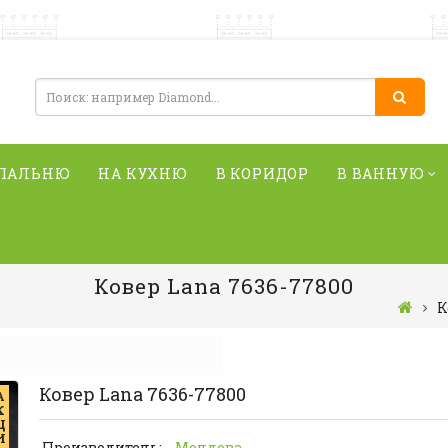
СПАЛЬНЮ
НА КУХНЮ
В КОРИДОР
В ВАННУЮ
Ковер Lana 7636-77800
К
Ковер Lana 7636-77800
А
К
Ц
И
Производитель:
Молдова