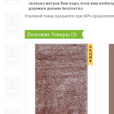
сколько метров Вам надо, если вам необх
дорожки делаем бесплатно.
Отрезной товар продается при 100% предоплат
Похожие Товары (3)
А
К
Ц
И
Я