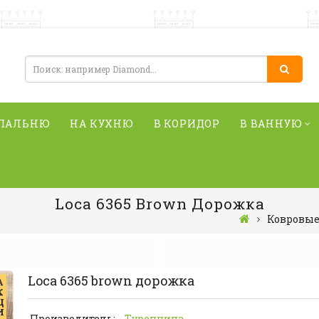
СПАЛЬНЮ
НА КУХНЮ
В КОРИДОР
В ВАННУЮ
Loca 6365 Brown Дорожка
Ковровые
Loca 6365 brown дорожка
А
К
Ц
И
Производитель:
Туреччина