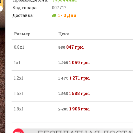
Я
Код товара:
007717
Доставка:
1 - 3 Дня
Размер
Цена
0.8х1
847 грн.
980
1х1
1 059 грн.
1 225
1.2х1
1 271 грн.
1 470
1.5х1
1 588 грн.
1 838
1.8х1
1 906 грн.
2 205