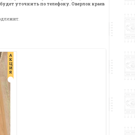
 будет уточнить по телефону. Оверлок краев
одлежит.
А
К
Ц
И
Я