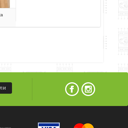
ка
АЛИ