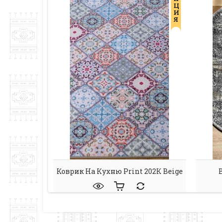
Ц
И
Я
Коврик На Кухню Print 202К Beige