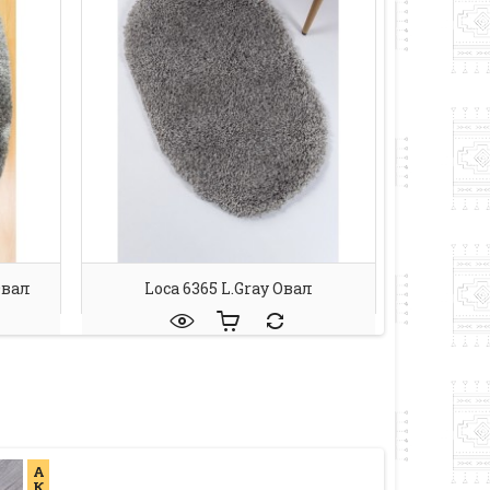
Овал
Loca 6365 L.gray Овал
А
К