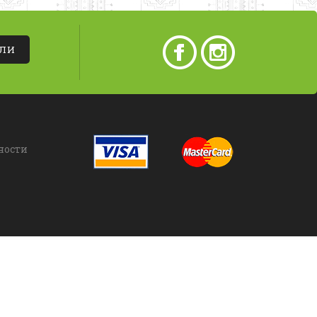
АЛИ
ности
азрешается только с письменного согласия владельца.