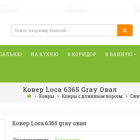
СПАЛЬНЮ
НА КУХНЮ
В КОРИДОР
В ВАННУЮ
Ковер Loca 6365 Gray Овал
Ковры
Ковры с длинным ворсом
Син
Ковер Loca 6365 gray овал
Производитель:
Туреччина