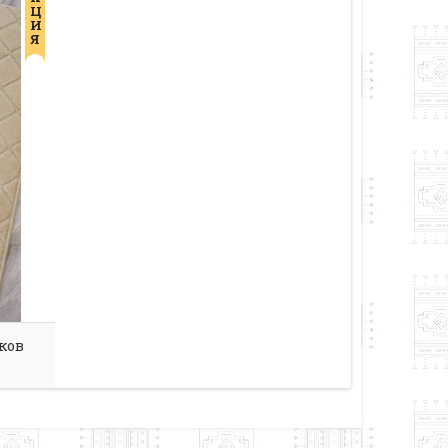
Ц
И
Я
ков