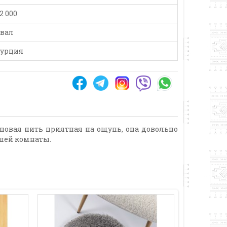
2 000
вал
урция
еновая нить приятная на ощупь, она довольно
ашей комнаты.