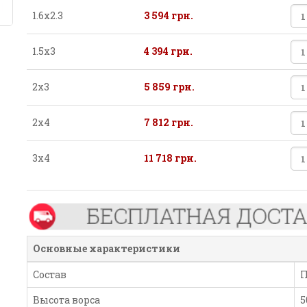
1.6х2.3
3 594 грн.
1.5х3
4 394 грн.
2х3
5 859 грн.
2х4
7 812 грн.
3х4
11 718 грн.
Основные характеристики
Состав
П
Высота ворса
5