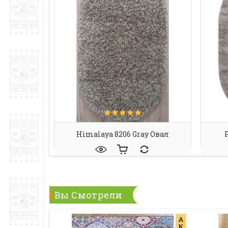
Himalaya 8206 Gray Овал
P
Вы Смотрели
А
К