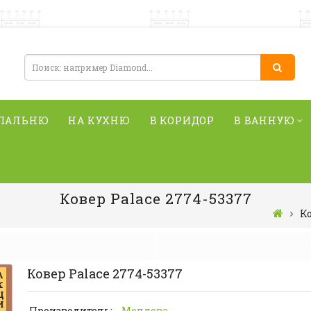
СПАЛЬНЮ
НА КУХНЮ
В КОРИДОР
В ВАННУЮ
Ковер Palace 2774-53377
К
Ковер Palace 2774-53377
А
К
Ц
И
Производитель:
Молдова