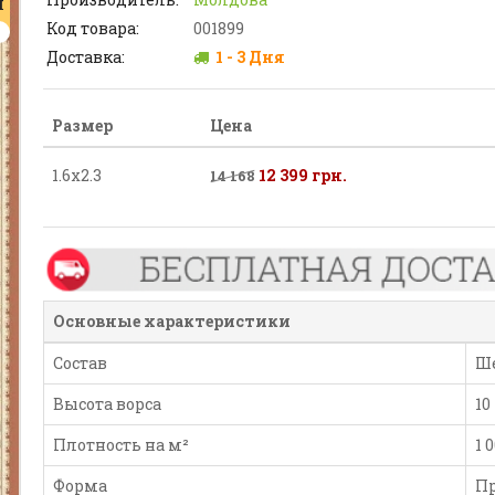
Я
Код товара:
001899
Доставка:
1 - 3 Дня
Размер
Цена
1.6х2.3
12 399 грн.
14 168
Основные характеристики
Состав
Ш
Высота ворса
10
Плотность на м²
1 
Форма
П