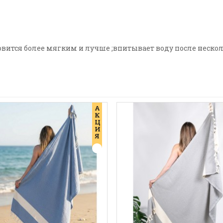
ится более мягким и лучше ;впитывает воду после нескол
А
К
Ц
И
Я