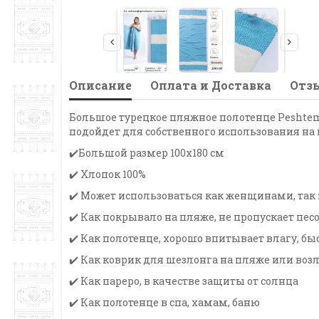
Описание
Оплата и Доставка
Отзы
Большое турецкое пляжное полотенце Peshtem
подойдет для собственного использования на пл
✔️Большой размер 100х180 см
✔️ Хлопок 100%
✔️ Может использоваться как женщинами, та
✔️ Как покрывало на пляже, не пропускает пес
✔️ Как полотенце, хорошо впитывает влагу, бы
✔️ Как коврик для шезлонга на пляже или возл
✔️ Как пареро, в качестве защиты от солнца
✔️ Как полотенце в спа, хамам, баню