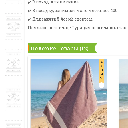
✔️ В поход, для пикника
✔️ В поездку, занимает мало места, вес 400 г
✔️ Для занятий йогой, спортом.
Пляжное полотенце Туриция пештемаль станов
Похожие Товары (12)
А
К
Ц
И
Я