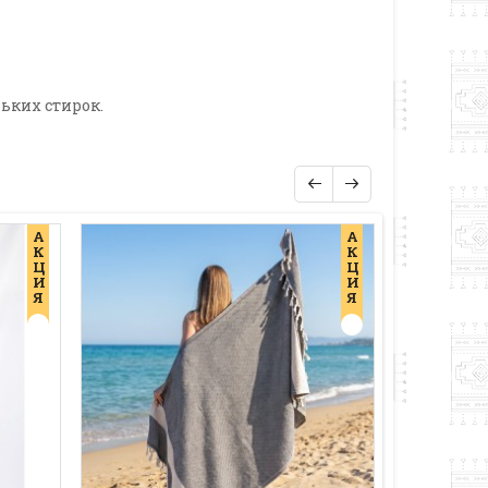
ьких стирок.
А
А
К
К
Ц
Ц
И
И
Я
Я