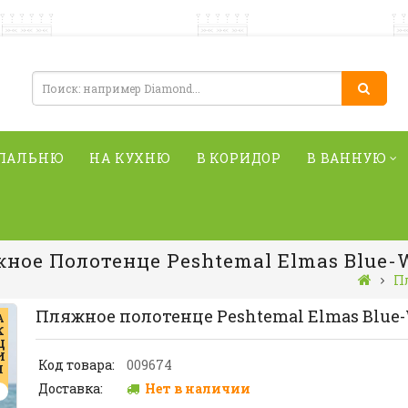
СПАЛЬНЮ
НА КУХНЮ
В КОРИДОР
В ВАННУЮ
ное Полотенце Peshtemal Elmas Blue-
П
Пляжное полотенце Peshtemal Elmas Blue
А
К
Ц
И
Код товара:
009674
Я
Доставка:
Нет в наличии