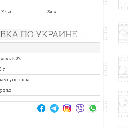
К-во
Заказ
опок 100%
0 г
рямоугольная
урция