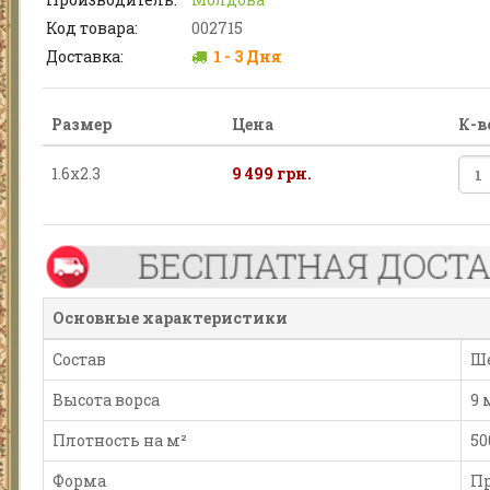
Код товара:
002715
Доставка:
1 - 3 Дня
Размер
Цена
К-в
1.6х2.3
9 499 грн.
Основные характеристики
Состав
Ш
Высота ворса
9
Плотность на м²
50
Форма
П