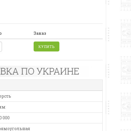
о
Заказ
КУПИТЬ
ерсть
 мм
0 000
рямоугольная