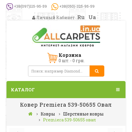
+38(097)115-95-59
+38(050)-325-95-59
Ru
Ua
Личный Кабинет
Корзина
0 шт. - 0 грн.
КАТАЛОГ
Ковер Premiera 539-50655 Овал
Ковры
Шерстяные ковры
Premiera 539-50655 овал