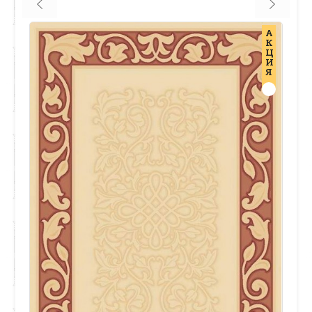
А
К
Ц
И
Я