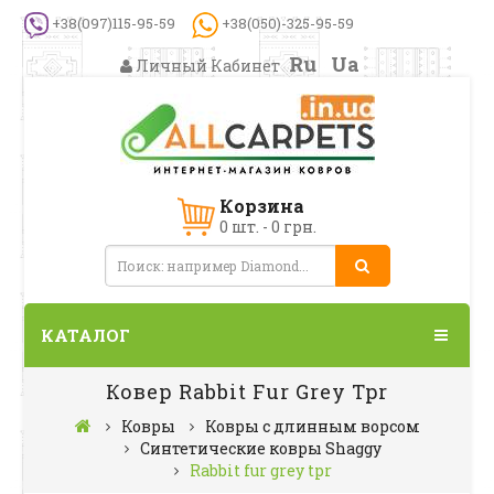
+38(097)115-95-59
+38(050)-325-95-59
Ru
Ua
Личный Кабинет
Корзина
0 шт. - 0 грн.
КАТАЛОГ
Ковер Rabbit Fur Grey Tpr
Ковры
Ковры с длинным ворсом
Синтетические ковры Shaggy
Rabbit fur grey tpr