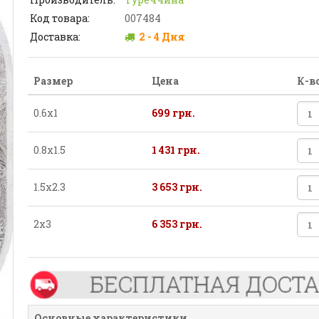
Код товара:
007484
Доставка:
2 - 4 Дня
Размер
Цена
К-в
0.6х1
699 грн.
0.8х1.5
1 431 грн.
1.5х2.3
3 653 грн.
2х3
6 353 грн.
Основные характеристики