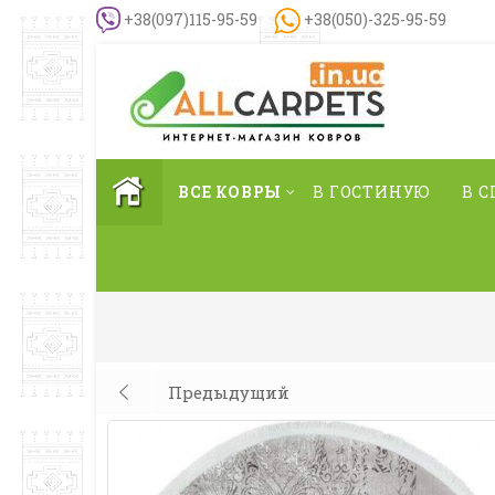
+38(097)115-95-59
+38(050)-325-95-59
ВСЕ КОВРЫ
В ГОСТИНУЮ
В 
Предыдущий