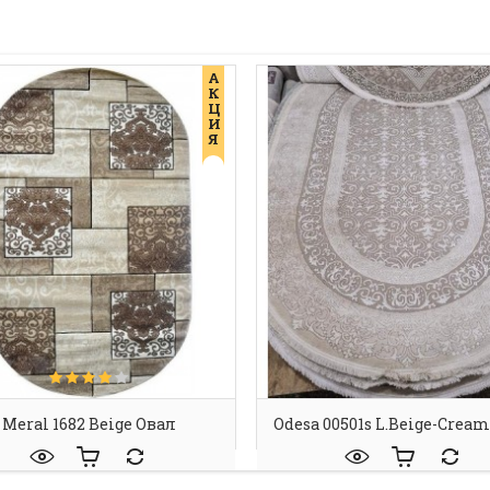
А
К
Ц
И
Я
Meral 1682 Beige Овал
Odesa 00501s L.beige-Crea