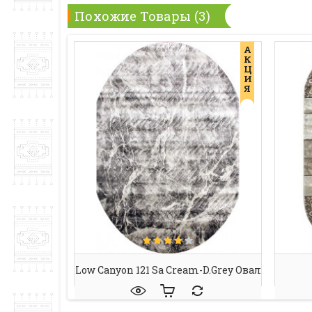
Похожие Товары (3)
А
К
Ц
И
Я
Low Canyon 121 Sa Cream-D.grey Овал