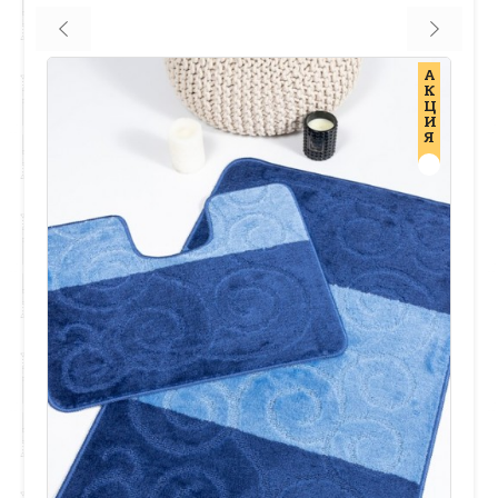
А
К
Ц
И
Я