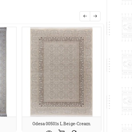
Odesa 00501s L.beige-Cream
Odesa 