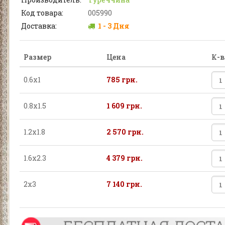
Код товара:
005990
Доставка:
1 - 3 Дня
Размер
Цена
К-в
0.6х1
785 грн.
0.8х1.5
1 609 грн.
1.2х1.8
2 570 грн.
1.6х2.3
4 379 грн.
2х3
7 140 грн.