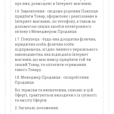
про них, розміщені в Інтернет-магазині.
1.6. Замовлення - свідоме рішення Покупця
придбати Товар, оформлене і реалізоване в
Інтернет-магазині, по телефону, а також за
допомогою інших засобів електронного
зв'язку з Менеджером Продавця.
1.7. Покупець - будь-яка дієздатна фізична,
юридична особа, фізична особа-
підприємець, згідно чинного українського
законодавства, яка відвідала Інтернет
магазин, що має намір придбати той чи
інший Товар, та оплатити отримання
такого Товару.
1.8. Менеджер Продавця - співробітник
Продавця.
Всі терміни та визначення, описані в цій
Оферті, трактуються виходячи з їх сутності
та змісту Оферти.
2. Загальні положення.