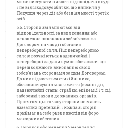
може виступати в якості відповідача в суді
і не відшкодовує збитки, що виникли у
Покупця через дії або бездіяльності третіх
осіб.
5.6. Сторони звільняються від
відповідальності за невиконання або
неналежне виконання зобов'язань за
Договором на час дії обставин
непереборної сили. Під непереборною
силою розуміються надзвичайні і
непереборні за даних умов обставини, що
перешкоджають виконанню своїх
зобов'язань сторонами за цим Договором.
До них відносяться стихійні лиха,
обставини суспільного життя (воєнні дії,
надзвичайні стани, страйки, епідемії і т. п.),
заборонні заходи державних органів.
Протягом цього часу сторони не мають
взаємних претензій, і кожна зі сторін
приймає на себе ризик наслідків форс-
мажорних обставин.
6. Порядок оформлення Замовлення.