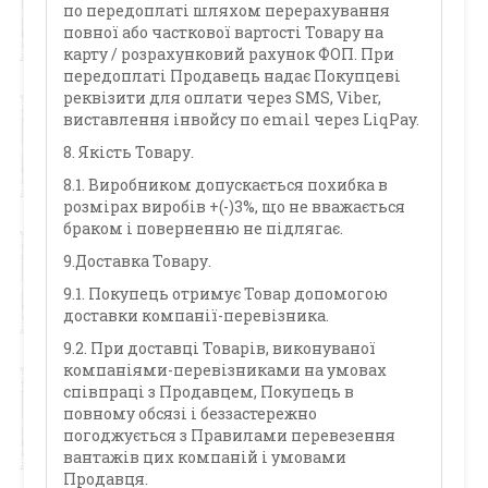
по передоплаті шляхом перерахування
повної або часткової вартості Товару на
карту / розрахунковий рахунок ФОП. При
передоплаті Продавець надає Покупцеві
реквізити для оплати через SMS, Viber,
виставлення інвойсу по email через LiqPay.
8. Якість Товару.
8.1. Виробником допускається похибка в
розмірах виробів +(-)3%, що не вважається
браком і поверненню не підлягає.
9.Доставка Товару.
9.1. Покупець отримує Товар допомогою
доставки компанії-перевізника.
9.2. При доставці Товарів, виконуваної
компаніями-перевізниками на умовах
співпраці з Продавцем, Покупець в
повному обсязі і беззастережно
погоджується з Правилами перевезення
вантажів цих компаній і умовами
Продавця.