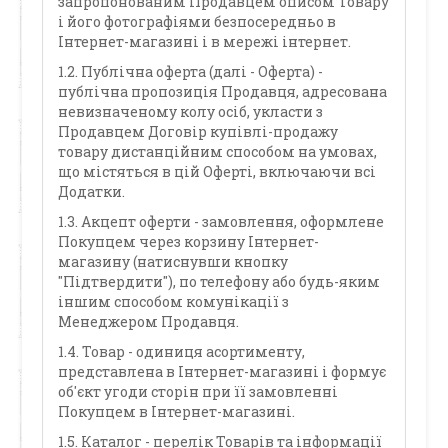
запропонованим Продавцем описом Товару
і його фотографіями безпосередньо в
Інтернет-магазині і в мережі інтернет.
1.2. Публічна оферта (далі - Оферта) -
публічна пропозиція Продавця, адресована
невизначеному колу осіб, укласти з
Продавцем Договір купівлі-продажу
товару дистанційним способом на умовах,
що містяться в цій Оферті, включаючи всі
Додатки.
1.3. Акцепт оферти - замовлення, оформлене
Покупцем через корзину Інтернет-
магазину (натиснувши кнопку
"Підтвердити"), по телефону або будь-яким
іншим способом комунікації з
Менеджером Продавця.
1.4. Товар - одиниця асортименту,
представлена в Інтернет-магазині і формує
об'єкт угоди сторін при її замовленні
Покупцем в Інтернет-магазині.
1.5. Каталог - перелік Товарів та інформації