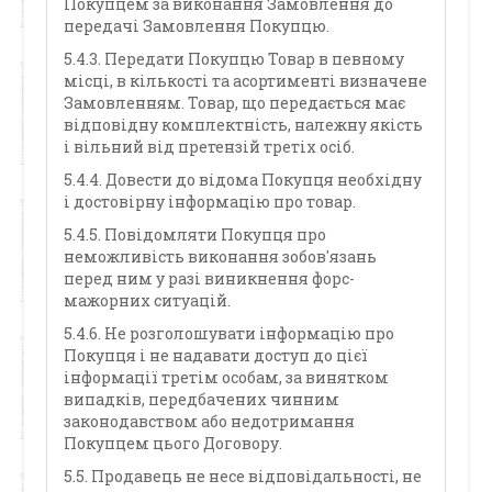
Покупцем за виконання Замовлення до
передачі Замовлення Покупцю.
5.4.3. Передати Покупцю Товар в певному
місці, в кількості та асортименті визначене
Замовленням. Товар, що передається має
відповідну комплектність, належну якість
і вільний від претензій третіх осіб.
5.4.4. Довести до відома Покупця необхідну
і достовірну інформацію про товар.
5.4.5. Повідомляти Покупця про
неможливість виконання зобов'язань
перед ним у разі виникнення форс-
мажорних ситуацій.
5.4.6. Не розголошувати інформацію про
Покупця і не надавати доступ до цієї
інформації третім особам, за винятком
випадків, передбачених чинним
законодавством або недотримання
Покупцем цього Договору.
5.5. Продавець не несе відповідальності, не