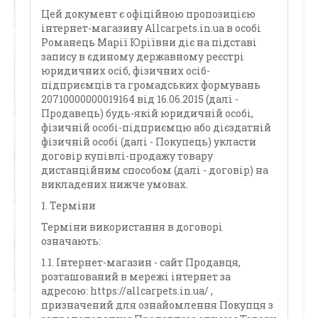
Цей документ є офіційною пропозицією
інтернет-магазину Allcarpets.in.ua в особі
Романець Марії Юріївни діє на підставі
запису в єдиному державному реєстрі
юридичних осіб, фізичних осіб-
підприємців та громадських формувань
20710000000019164 від 16.06.2015 (далі -
Продавець) будь-якій юридичній особі,
фізичній особі-підприємцю або дієздатній
фізичній особі (далі - Покупець) укласти
договір купівлі-продажу товару
дистанційним способом (далі - договір) на
викладених нижче умовах.
1. Терміни
Терміни використання в договорі
означають:
1.1. Інтернет-магазин - сайт Продавця,
розташований в мережі інтернет за
адресою: https://allcarpets.in.ua/ ,
призначений для ознайомлення Покупця з