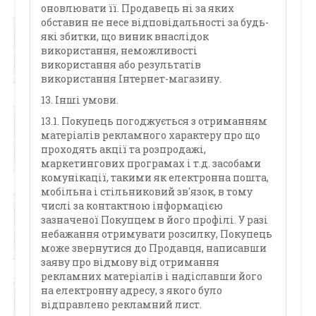
оновлювати її. Продавець ні за яких
обставин не несе відповідальності за будь-
які збитки, що виник внаслідок
використання, неможливості
використання або результатів
використання Інтернет-магазину.
13. Інші умови.
13.1. Покупець погоджується з отриманням
матеріалів рекламного характеру про що
проходять акції та розпродажі,
маркетингових програмах і т.д. засобами
комунікації, такими як електронна пошта,
мобільна і стільниковий зв'язок, в тому
числі за контактною інформацією
зазначеної Покупцем в його профілі. У разі
небажання отримувати розсилку, Покупець
може звернутися до Продавця, написавши
заяву про відмову від отримання
рекламних матеріалів і надіславши його
на електронну адресу, з якого було
відправлено рекламний лист.