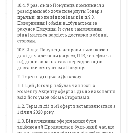
10.4. У разі якщо Покупець помилився з
розмірами або хоче повернути Товар з
причин, що не відповідає під п.9.3.,
Повернення і обмін відбувається за
рахунок Покупця. Із суми замовлення
віднімається вартість доставки в обидві
сторони.
10.5. Якщо Покупець неправильно вказав
дані для доставки (адреса, ПІБ, телефон та
ін), додаткова плата за переадресацію
доставки стягується з Покупця.
11. Термін дії цього Договору.
11.1. Цей Договір набуває чинності з
моменту Акцепту оферти і діє до виконання
всіх його умов обома Сторонами.
11.2. Термін дії цієї оферти встановлюється з
1 січня 2020 року.
11.3. Відкликання оферти може бути
здійснений Продавцем в будь-який час, що
не є підставою для відмови від зобов'язань