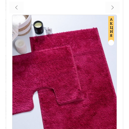
А
К
Ц
И
Я