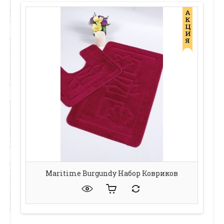
А
К
Ц
И
Я
Maritime Burgundy Набор Ковриков