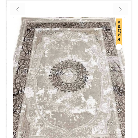
А
К
Ц
И
Я