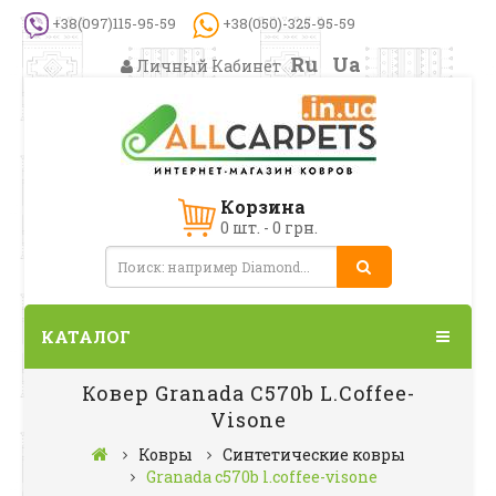
+38(097)115-95-59
+38(050)-325-95-59
Ru
Ua
Личный Кабинет
Корзина
0 шт. - 0 грн.
КАТАЛОГ
Ковер Granada C570b L.coffee-
Visone
Ковры
Синтетические ковры
Granada c570b l.coffee-visone