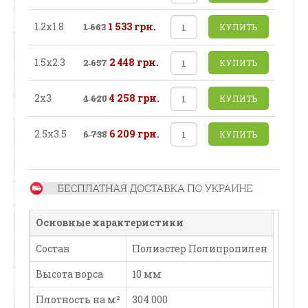
1.2х1.8
1 533 грн.
1 663
КУПИТЬ
1.5х2.3
2 448 грн.
2 657
КУПИТЬ
2х3
4 258 грн.
4 620
КУПИТЬ
2.5х3.5
6 209 грн.
6 738
КУПИТЬ
Основные характеристики
Состав
Полиэстер Полипропилен
Высота ворса
10 мм
Плотность на м²
304 000