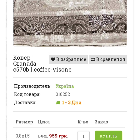
Ковер
В избранные
В сравнения
Granada
c570b l.coffee-visone
Производитель:
Україна
Код товара:
010252
Доставка:
1 - 3 Дня
Размер
Цена
К-во
Заказ
0.8х1.5
959 грн.
1 041
КУПИТЬ