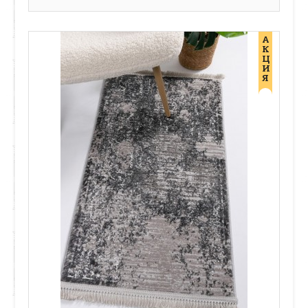
А
К
Ц
И
Я