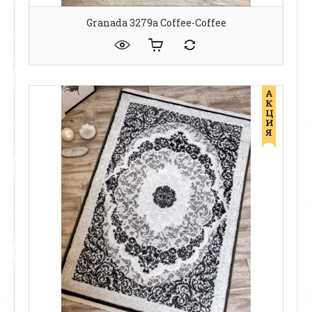
Granada 3279a Coffee-Coffee
А
К
Ц
И
Я