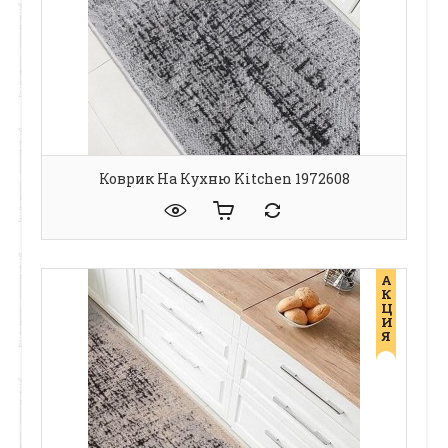
Коврик На Кухню Kitchen 1972608
А
К
Ц
И
Я