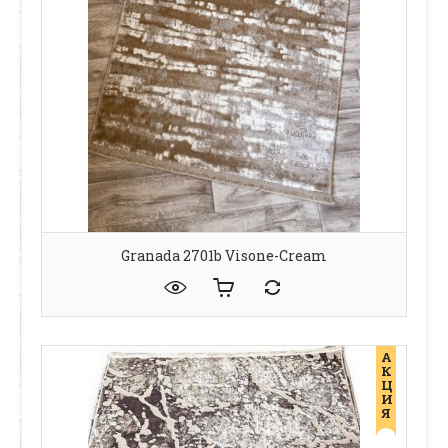
Granada 2701b Visone-Cream
А
К
Ц
И
Я