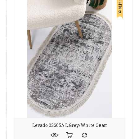
Ц
И
Я
Levado 03605A L.Grey/White Овал