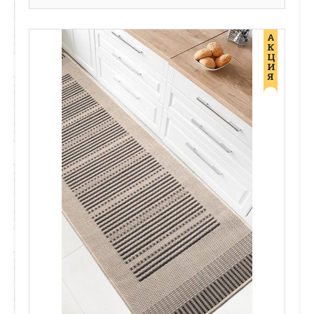
А
К
Ц
И
Я