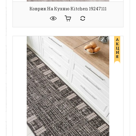
Коврик На Кухню Kitchen 19247111
А
К
Ц
И
Я