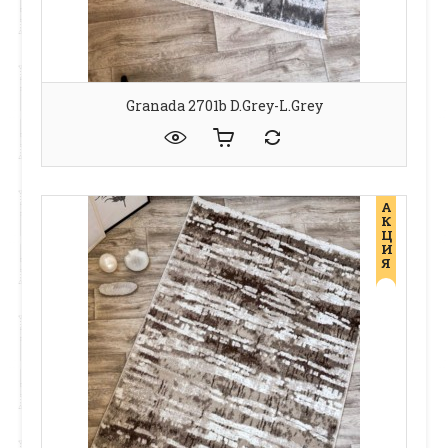
Granada 2701b D.grey-L.grey
А
К
Ц
И
Я