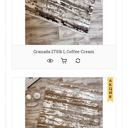
Granada 2701b L.coffee-Cream
А
К
Ц
И
Я