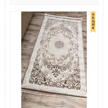
А
К
Ц
И
Я