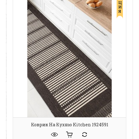
Ц
И
Я
Коврик На Кухню Kitchen 1924591