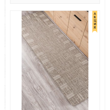
А
К
Ц
И
Я