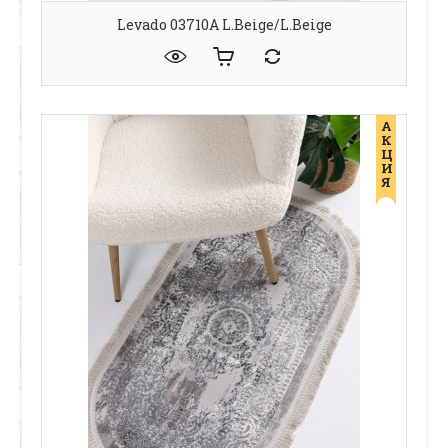
Levado 03710A L.Beige/L.Beige
А
К
Ц
И
Я