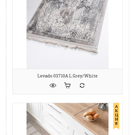
Levado 03710A L.Grey/White
А
К
Ц
И
Я