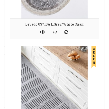
Levado 03710A L.Grey/White Овал
А
К
Ц
И
Я