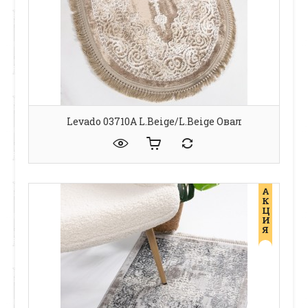
Levado 03710A L.Beige/L.Beige Овал
А
К
Ц
И
Я