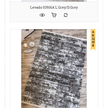
Levado 03916A L.Grey/D.Grey
А
К
Ц
И
Я