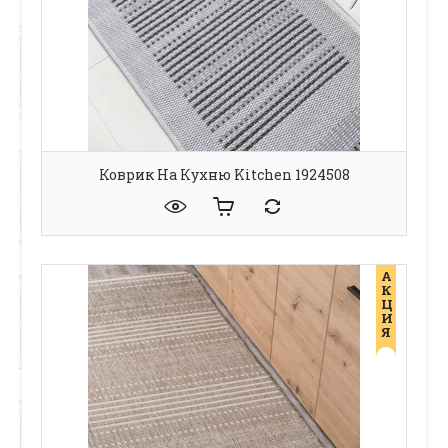
Коврик На Кухню Kitchen 1924508
А
К
Ц
И
Я