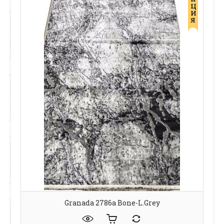
Ц
И
Я
Granada 2786a Bone-L.grey