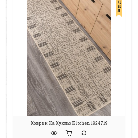
Ц
И
Я
Коврик На Кухню Kitchen 1924719