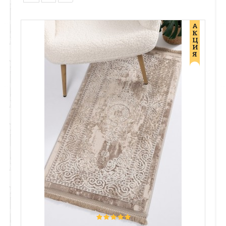
А
К
Ц
И
Я