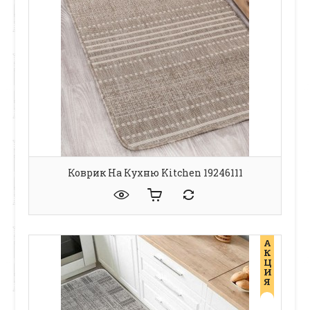
Коврик На Кухню Kitchen 19246111
А
К
Ц
И
Я