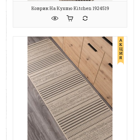
Коврик На Кухню Kitchen 1924519
А
К
Ц
И
Я