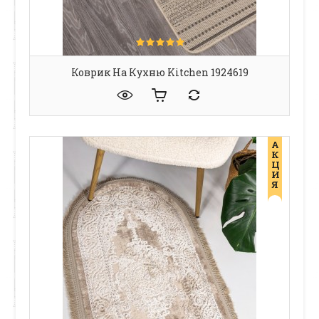
Коврик На Кухню Kitchen 1924619
А
К
Ц
И
Я