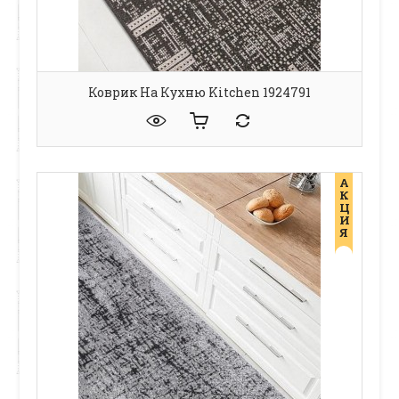
Коврик На Кухню Kitchen 1924791
А
К
Ц
И
Я