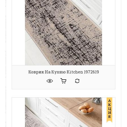
Коврик На Кухню Kitchen 1972619
А
К
Ц
И
Я