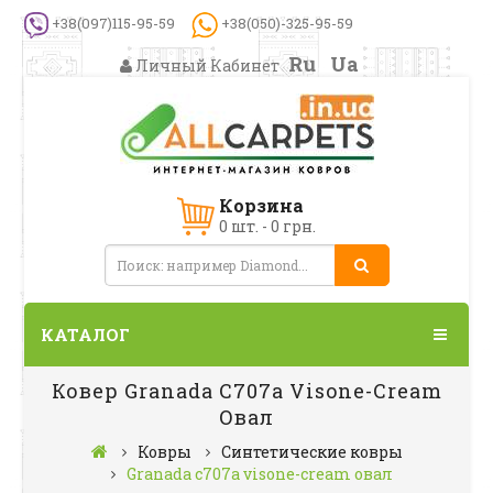
+38(097)115-95-59
+38(050)-325-95-59
Ru
Ua
Личный Кабинет
Корзина
0 шт. - 0 грн.
КАТАЛОГ
Ковер Granada C707a Visone-Cream
Овал
Ковры
Синтетические ковры
Granada c707a visone-cream овал