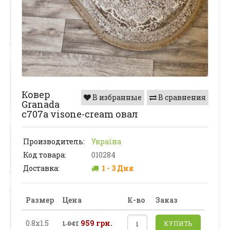
Ковер
В избранные
В сравнения
Granada
c707a visone-cream овал
Производитель:
Україна
Код товара:
010284
Доставка:
1 - 3 Дня
Размер
Цена
К-во
Заказ
0.8х1.5
959 грн.
1 041
КУПИТЬ