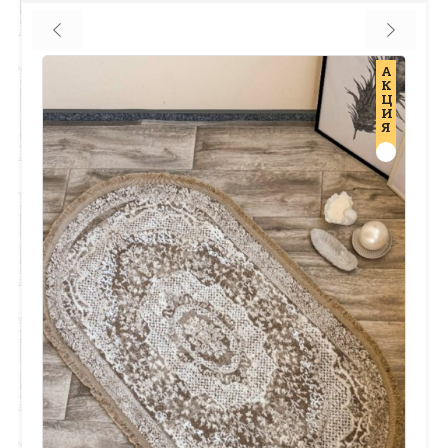
А
К
Ц
И
Я