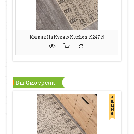
Коврик На Кухню Kitchen 1924719
Вы Смотрели
А
К
Ц
И
Я