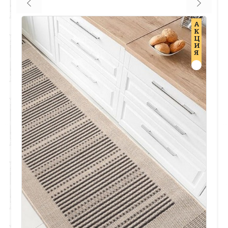
А
К
Ц
И
Я