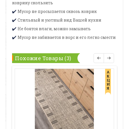
коврику скользить
Мусор не просыпается сквозь коврик
✔️
Стильный и уютный вид Вашей кухни
✔️
Не боятся влаги, можно замывать
✔️
Мусор не забивается в ворс и его легко смести
✔️
Похожие Товары (3)
А
К
Ц
И
Я