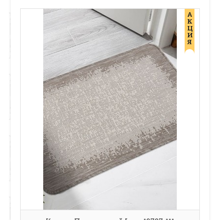
А
К
Ц
И
Я