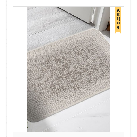
А
К
Ц
И
Я