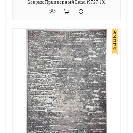
Коврик Придверный Lana 19727-101
А
К
Ц
И
Я