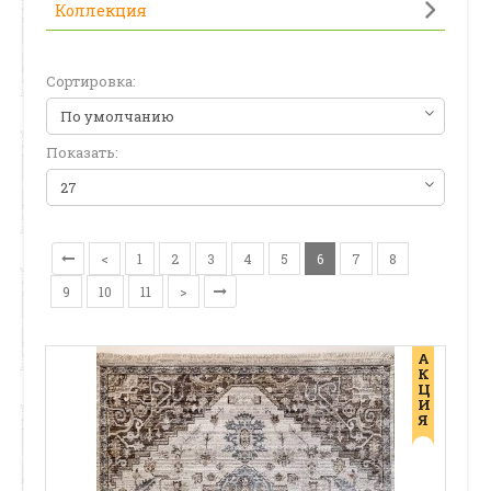
Коллекция
Сортировка:
Показать:
<
1
2
3
4
5
6
7
8
9
10
11
>
А
К
Ц
И
Я