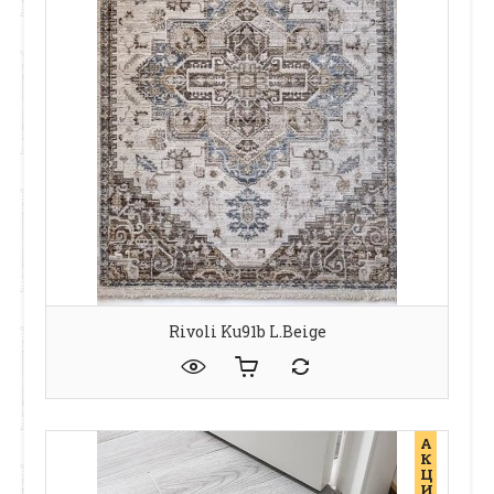
Rivoli Ku91b L.beige
А
К
Ц
И