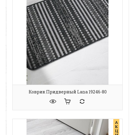
Коврик Придверный Lana 19246-80
А
К
Ц