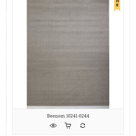
И
Я
Beenom 10241-0244