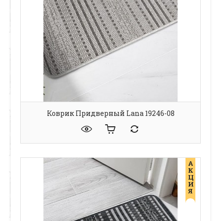
Коврик Придверный Lana 19246-08
А
К
Ц
И
Я