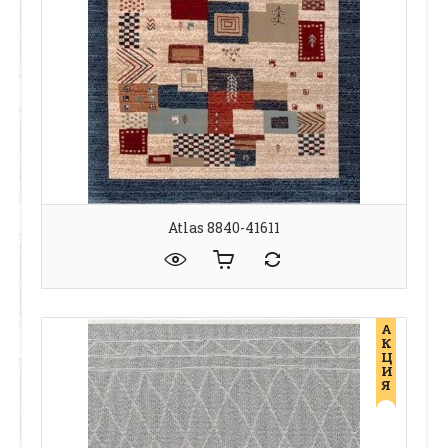
Atlas 8840-41611
А
К
Ц
И
Я