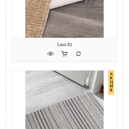
Laos 82
А
К
Ц
И
Я