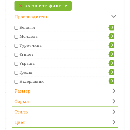
СБРОСИТЬ ФИЛЬТР
Производитель
Бельгія
0
0
Молдова
0
Туреччина
0
Єгипет
0
Україна
0
Греція
0
Нідерланди
Размер
Форма
Стиль
Цвет