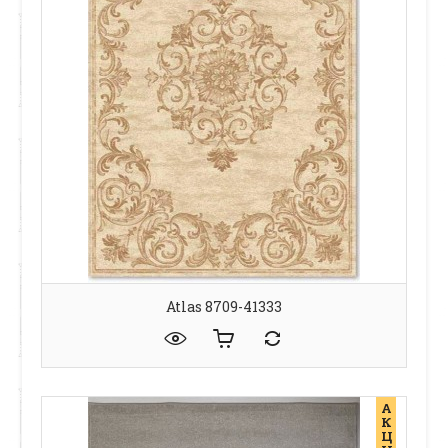
Atlas 8709-41333
А
К
Ц