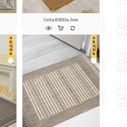
Cotta B3651a Jute
А
А
К
К
Ц
Ц
И
И
Я
Я