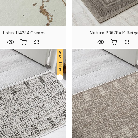
Lotus 114284 Cream
Natura B3678a K.beig
А
К
Ц
И
Я