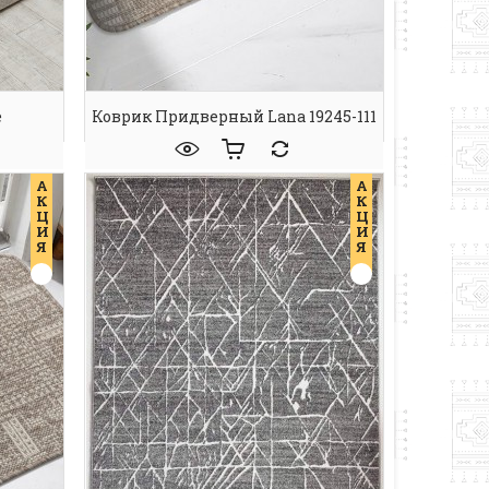
e
Коврик Придверный Lana 19245-111
А
А
К
К
Ц
Ц
И
И
Я
Я