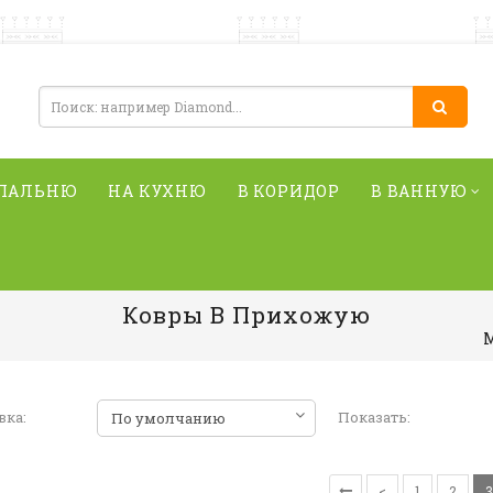
СПАЛЬНЮ
НА КУХНЮ
В КОРИДОР
В ВАННУЮ
Ковры В Прихожую
М
вка:
Показать:
<
1
2
3