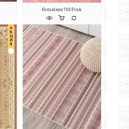
Himalaya 703 Pink
А
К
Ц
И
Я