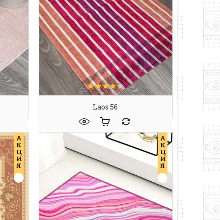
Laos 56
А
А
К
К
Ц
Ц
И
И
Я
Я