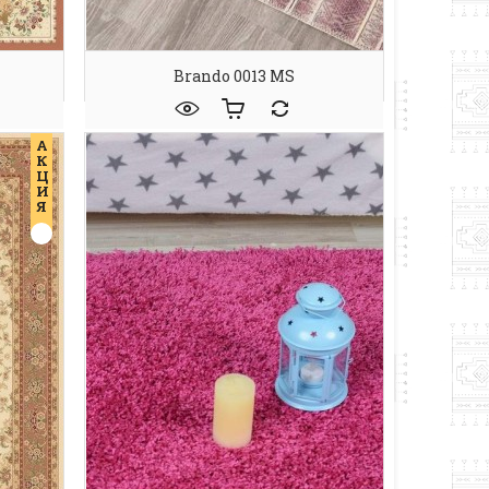
Brando 0013 MS
А
К
Ц
И
Я