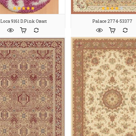
Loca 9161 D.pink Овал
Palace 2774-53377