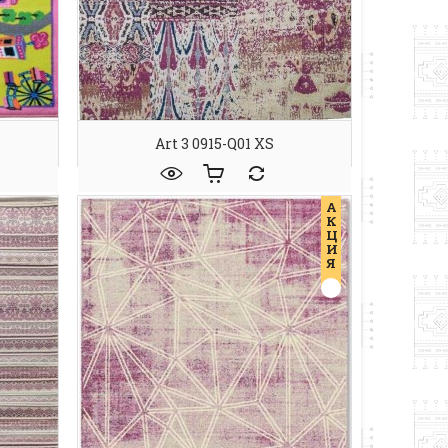
Art 3 0915-Q01 XS
А
К
Ц
И
Я