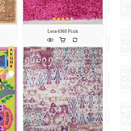
Loca 6365 Pink
А
К
Ц
И
Я