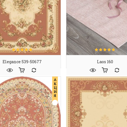
Elegance 539-50677
Laos 160
А
К
Ц
И
Я