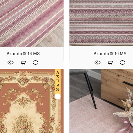
Brando 0014 MS
Brando 0010 MS
А
К
Ц
И
Я