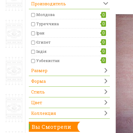
Производитель
Молдова
0
0
Туреччина
0
Іран
0
Єгипет
0
Індія
0
Узбекистан
Размер
Форма
Стиль
Цвет
Коллекция
Вы Смотрели