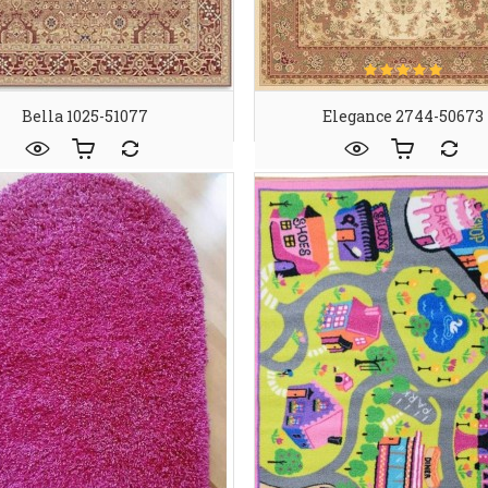
Bella 1025-51077
Elegance 2744-50673