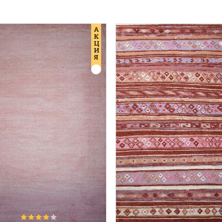
А
К
Ц
И
Я