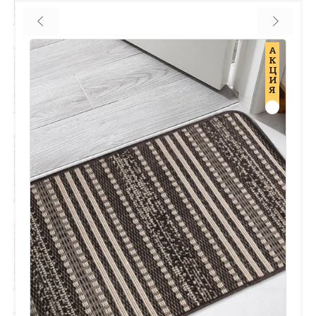
А
К
Ц
И
Я