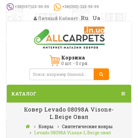
+38(097)115-95-59
+38(050)-325-95-59
Ru
Ua
Личный Кабинет
Корзина
0 шт. - 0 грн.
КАТАЛОГ
Ковер Levado 08098A Visone-
L.Beige Овал
Ковры
Синтетические ковры
Levado 08098A Visone-L.Beige овал