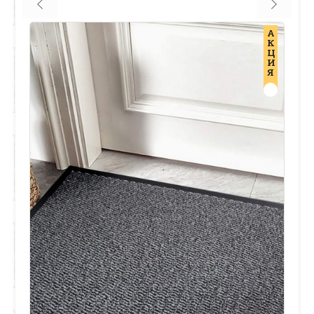
А
К
Ц
И
Я