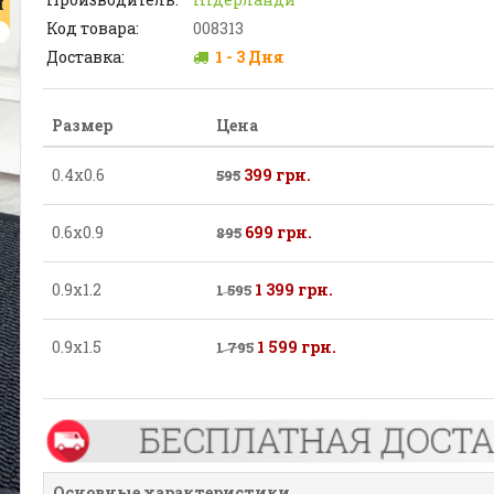
Я
Код товара:
008313
Доставка:
1 - 3 Дня
Размер
Цена
0.4х0.6
399 грн.
595
0.6х0.9
699 грн.
895
0.9х1.2
1 399 грн.
1 595
0.9х1.5
1 599 грн.
1 795
Основные характеристики