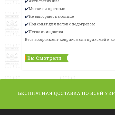
Антистатичные
✔️
Мягкие и прочные
✔️
Не выгорают на солнце
✔️
Подходят для полов с подогревом
✔️
Легко очищаются
✔️
Весь ассортимент ковриков для прихожей и к
Вы Смотрели
БЕСПЛАТНАЯ ДОСТАВКА ПО ВСЕЙ УК