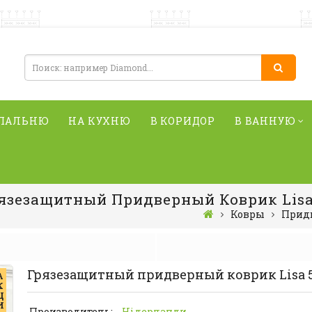
СПАЛЬНЮ
НА КУХНЮ
В КОРИДОР
В ВАННУЮ
язезащитный Придверный Коврик Lisa
Ковры
Прид
Грязезащитный придверный коврик Lisa 
А
К
Ц
И
Производитель:
Нідерланди