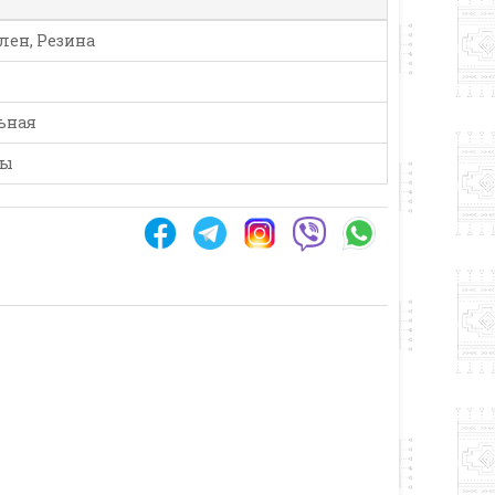
ен, Резина
ьная
ды