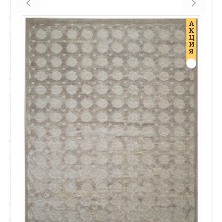
А
К
Ц
И
Я