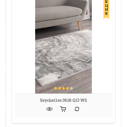
К
Ц
И
Я
Seychelles 0618-Q13 WS