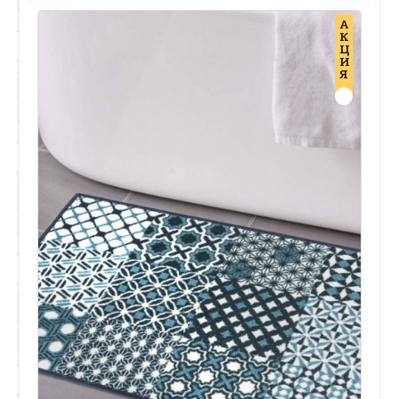
А
К
Ц
И
Я