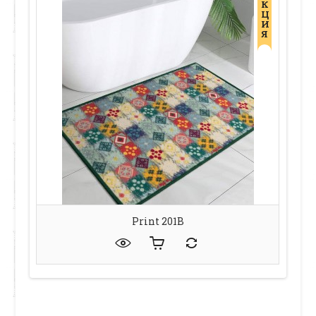
К
Ц
И
Я
Print 201В