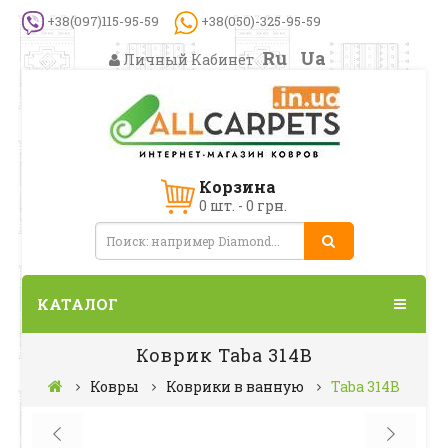
+38(097)115-95-59
+38(050)-325-95-59
Ru
Ua
Личный Кабинет
Корзина
0 шт. - 0 грн.
КАТАЛОГ
Коврик Taba 314В
Ковры
Коврики в ванную
Taba 314В