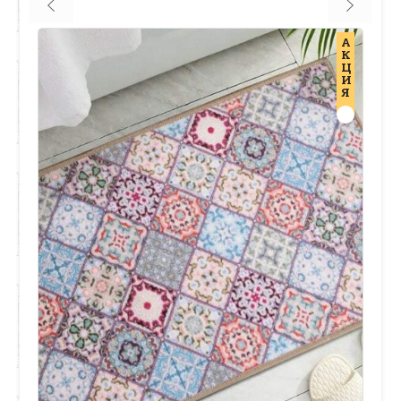
А
К
Ц
И
Я