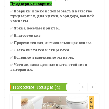
Придверные коврики
✅
Коврики можно использовать в качестве
придверных, для кухни, коридора, ванной
комнаты.
✅
Яркие, веселые принты.
✅
Влагостойкие.
✅
Прорезиненная, антискользящая основа.
✅
Легко чистятся и стираются.
✅
Большие и маленькие размеры.
✅
Четкие, насыщенные цвета, стойкие к
выгоранию.
Похожие Товары (4)
А
К
Ц
И