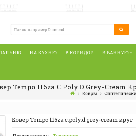
СПАЛЬНЮ
НА КУХНЮ
В КОРИДОР
В ВАННУЮ
вер Tempo 116za C.poly.d.grey-Cream К
Ковры
Синтетическ
Ковер Tempo 116za c.poly.d.grey-cream круг
Производитель:
Туреччина