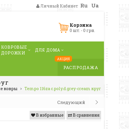
Ru
Ua
Личный Кабинет
Корзина
0 шт. - 0 грн.
КОВРОВЫЕ
ДЛЯ ДОМА
ДОРОЖКИ
АКЦИЯ
РАСПРОДАЖА
руг
ие ковры
Tempo 116za c.poly.d.grey-cream круг
Следующий
В избранные
В сравнения