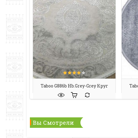
Taboo G886b Hb.grey-Grey Круг
Tab
Вы Смотрели