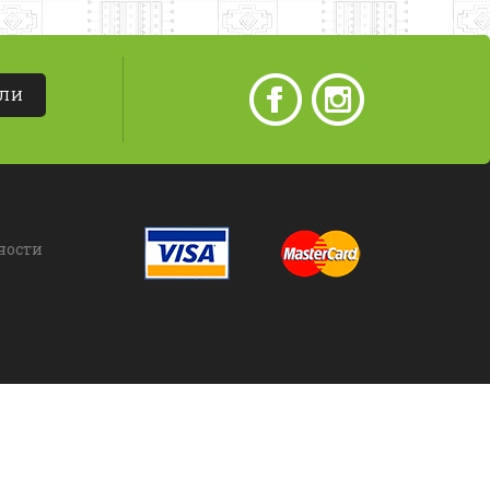
АЛИ
ности
азрешается только с письменного согласия владельца.