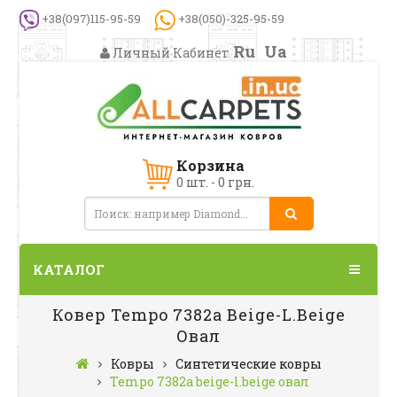
+38(097)115-95-59
+38(050)-325-95-59
Ru
Ua
Личный Кабинет
Корзина
0 шт. - 0 грн.
КАТАЛОГ
Ковер Tempo 7382a Beige-L.beige
Овал
Ковры
Синтетические ковры
Tempo 7382a beige-l.beige овал